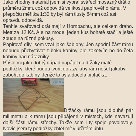
Jako vhodný materiál jsem si vybral svářecí mosazný drát o
průměru 2mm, což odpovídá velikosti papírového rámu. V
přepočtu měřítka 1:32 by byl rám tlustý 64mm což asi
opravdu odpovídá.
Tenhle svařovací drát mají v Hornbachu, ale celkem draho.
Metr za 12 Kč. Ale na model jeden kus bohatě stačí a ještě
zbude na různé pokusy.
Papírové díly jsem vzal jako šablony. Jen spodní část rámu
nebudu přichytávat z boku kabiny, ale zakotvím ho do čela
kabiny nad nárazníky.
Přišlo mi jako dobrý nápad napájet na držáky malé
podložky, které budou tvořit dorazy, aby rám nešel jakoby
zabořit do kabiny. Jenže to byla docela piplačka.
Držáčky rámu jsou dlouhé pár
milimetrů a k rámu jsou připájené v místech, kde navazují
další části rámu střechy. Takže sem i ty spoje povolovaly.
Navíc jsem ty podložky chtěl mít v určitém úhlu.