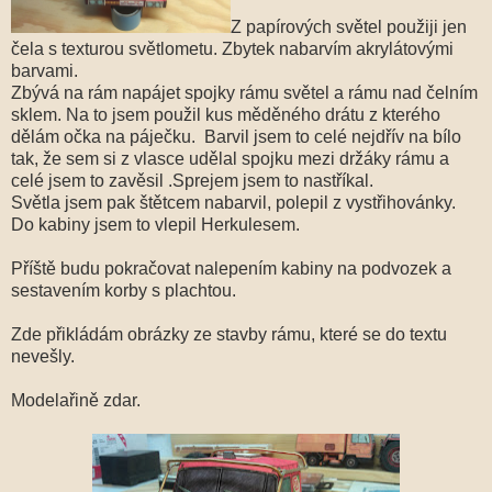
Z papírových světel použiji jen
čela s texturou světlometu. Zbytek nabarvím akrylátovými
barvami.
Zbývá na rám napájet spojky rámu světel a rámu nad čelním
sklem. Na to jsem použil kus měděného drátu z kterého
dělám očka na páječku. Barvil jsem to celé nejdřív na bílo
tak, že sem si z vlasce udělal spojku mezi držáky rámu a
celé jsem to zavěsil .Sprejem jsem to nastříkal.
Světla jsem pak štětcem nabarvil, polepil z vystřihovánky.
Do kabiny jsem to vlepil Herkulesem.
Příště budu pokračovat nalepením kabiny na podvozek a
sestavením korby s plachtou.
Zde přikládám obrázky ze stavby rámu, které se do textu
nevešly.
Modelařině zdar.