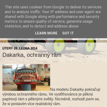
This site uses cookies from Google to deliver its services
ByPSův blog nejen o
and to analyze traffic. Your IP address and user-agent are
shared with Google along with performance and security
modelařině
metrics to ensure quality of service, generate usage
statistics, and to detect and address abuse.
LEARN MORE
GOT IT
▼
ÚTERÝ 28. LEDNA 2014
Dakarka, ochranný rám
Na modelu Dakarky pokračuji
výrobou ochranného rámu. Ve vystřihovánce je pěkný
papírový rám s pěknými světly. Nicméně, rozhodl jsem se,
že si postavím více realistický rám.