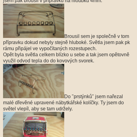
jsem pak brousil v přípravku na hloubku 4mm.
Brousil sem je společně v tom
přípravku dokud nebyly stejně hluboké. Světla jsem pak pk
rámu připájel ve vypočítaných rozestupech.
Opět byla světla celkem blízko u sebe a tak jsem opětovně
využil odvod tepla do do kovových svorek.
Do "prstýnků" jsem nařezal
malé dřevěné upravené nábytkářské kolíčky. Ty jsem do
světel vlepíl, aby se tam udržely.