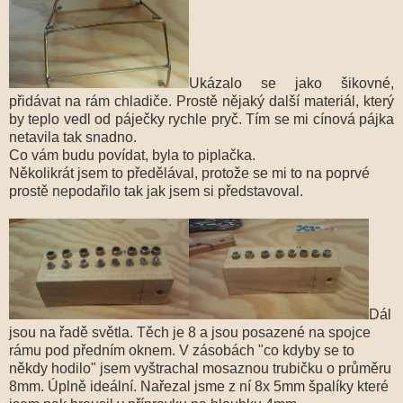
Ukázalo se jako šikovné,
přidávat na rám chladiče. Prostě nějaký další materiál, který
by teplo vedl od páječky rychle pryč. Tím se mi cínová pájka
netavila tak snadno.
Co vám budu povídat, byla to piplačka.
Několikrát jsem to předělával, protože se mi to na poprvé
prostě nepodařilo tak jak jsem si představoval.
Dál
jsou na řadě světla. Těch je 8 a jsou posazené na spojce
rámu pod předním oknem. V zásobách "co kdyby se to
někdy hodilo" jsem vyštrachal mosaznou trubičku o průměru
8mm. Úplně ideální. Nařezal jsme z ní 8x 5mm špalíky které