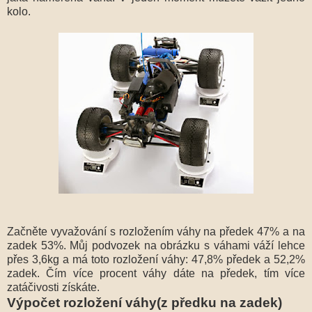
kolo.
Začněte vyvažování s rozložením váhy na předek 47% a na
zadek 53%. Můj podvozek na obrázku s váhami váží lehce
přes 3,6kg a má toto rozložení váhy: 47,8% předek a 52,2%
zadek. Čím více procent váhy dáte na předek, tím více
zatáčivosti získáte.
Výpočet rozložení váhy(z předku na zadek)