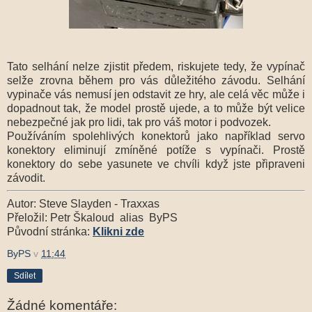
Tato selhání nelze zjistit předem, riskujete tedy, že vypínač
selže zrovna během pro vás důležitého závodu. Selhání
vypinače vás nemusí jen odstavit ze hry, ale celá věc může i
dopadnout tak, že model prostě ujede, a to může být velice
nebezpečné jak pro lidi, tak pro váš motor i podvozek.
Používáním spolehlivých konektorů jako například servo
konektory eliminují zmíněné potíže s vypínači. Prostě
konektory do sebe yasunete ve chvíli když jste připraveni
závodit.
Autor: Steve Slayden - Traxxas
Přeložil: Petr Škaloud alias ByPS
Původní stránka:
Klikni zde
ByPS
v
11:44
Sdílet
Žádné komentáře: