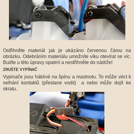
Ostřihněte materiál jak je ukázáno červenou čárou na
obrázku. Odebráním materiálu umožníte víku otevírat se víc.
Buďte u této úpravy opatrní a nestřihněte do nádrže!
ZRUŠTE VYPÍNAČ
Vypinače jsou háklivé na špínu a mastnotu. To může véct k
selhání kontaktů (přestane vodit) a nebo může dojít ke
skratu.