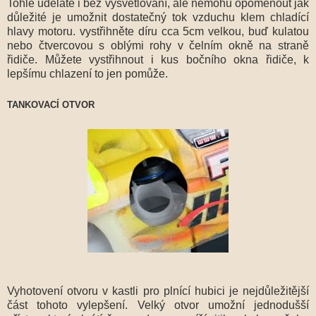
Tohle uděláte i bez vysvětlování, ale nemohu opomenout jak
důležité je umožnit dostatečný tok vzduchu klem chladící
hlavy motoru. vystřihněte díru cca 5cm velkou, buď kulatou
nebo čtvercovou s oblými rohy v čelním okně na straně
řidiče. Můžete vystřihnout i kus bočního okna řidiče, k
lepšímu chlazení to jen pomůže.
TANKOVACÍ OTVOR
Vyhotovení otvoru v kastli pro plnící hubici je nejdůležitější
část tohoto vylepšení. Velký otvor umožní jednodušší