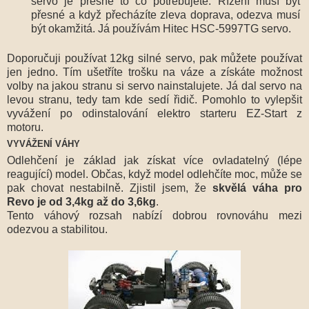
servo je přesně to co potřebujete. Řízení musí být
přesné a když přecházíte zleva doprava, odezva musí
být okamžitá. Já používám Hitec HSC-5997TG servo.
Doporučuji používat 12kg silné servo, pak můžete používat
jen jedno. Tím ušetříte trošku na váze a získáte možnost
volby na jakou stranu si servo nainstalujete. Já dal servo na
levou stranu, tedy tam kde sedí řidič. Pomohlo to vylepšit
vyvážení po odinstalování elektro starteru EZ-Start z
motoru.
VYVÁŽENÍ VÁHY
Odlehčení je základ jak získat více ovladatelný (lépe
reagující) model. Občas, když model odlehčíte moc, může se
pak chovat nestabilně. Zjistil jsem, že
skvělá váha pro
Revo je od 3,4kg až do 3,6kg
.
Tento váhový rozsah nabízí dobrou rovnováhu mezi
odezvou a stabilitou.