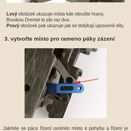
Levý
obrázek ukazuje místa kde obrušte hrany.
Bruskou Dremel to jde raz dva.
Pravý
obrázek pak ukazuje jak se dotýkají upravené díly.
3. vytvořte místo pro rameno páky zázení
Jakmile se páce řízení uvolnilo místo k pohybu a řízení je