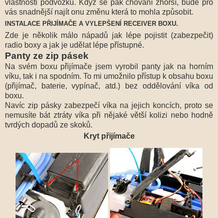
vlastnosti podvozku. Když se pak chování zhorší, bude pro
vás snadnější najít onu změnu která to mohla způsobit.
INSTALACE PŘIJÍMAČE A VYLEPŠENÍ RECEIVER BOXU.
Zde je několik málo nápadů jak lépe pojistit (zabezpečit)
radio boxy a jak je udělat lépe přístupné.
Panty ze zip pásek
Na svém boxu přijímače jsem vyrobil panty jak na horním
víku, tak i na spodním. To mi umožnilo přístup k obsahu boxu
(přijímač, baterie, vypínač, atd.) bez oddělování víka od
boxu.
Navíc zip pásky zabezpečí víka na jejich koncích, proto se
nemusíte bát ztráty víka při nějaké větší kolizi nebo hodně
tvrdých dopadů ze skoků.
Kryt přijímače