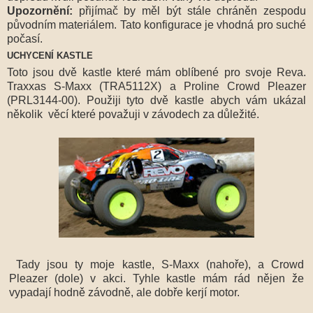
Upozornění:
přijímač by měl být stále chráněn zespodu
původním materiálem. Tato konfigurace je vhodná pro suché
počasí.
UCHYCENÍ KASTLE
Toto jsou dvě kastle které mám oblíbené pro svoje Reva.
Traxxas S-Maxx (TRA5112X) a Proline Crowd Pleazer
(PRL3144-00). Použiji tyto dvě kastle abych vám ukázal
několik věcí které považuji v závodech za důležité.
Tady jsou ty moje kastle, S-Maxx (nahoře), a Crowd
Pleazer (dole) v akci. Tyhle kastle mám rád nějen že
vypadají hodně závodně, ale dobře kerjí motor.