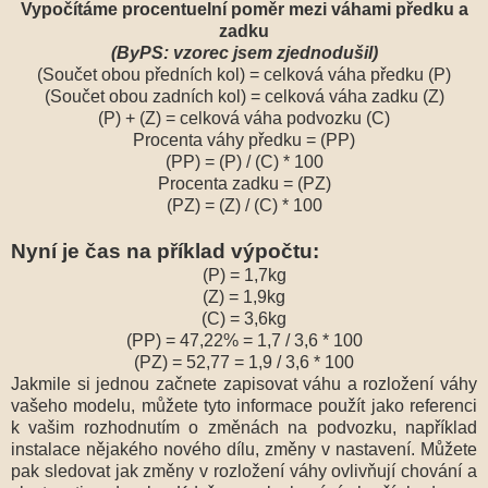
Vypočítáme procentuelní poměr mezi váhami předku a
zadku
(ByPS: vzorec jsem zjednodušil)
(Součet obou předních kol) = celková váha předku (P)
(Součet obou zadních kol) = celková váha zadku (Z)
(P) + (Z) = celková váha podvozku (C)
Procenta váhy předku = (PP)
(PP) = (P) / (C) * 100
Procenta zadku = (PZ)
(PZ) = (Z) / (C) * 100
Nyní je čas na příklad výpočtu:
(P) = 1,7kg
(Z) = 1,9kg
(C) = 3,6kg
(PP) = 47,22% = 1,7 / 3,6 * 100
(PZ) = 52,77 = 1,9 / 3,6 * 100
Jakmile si jednou začnete zapisovat váhu a rozložení váhy
vašeho modelu, můžete tyto informace použít jako referenci
k vašim rozhodnutím o změnách na podvozku, například
instalace nějakého nového dílu, změny v nastavení. Můžete
pak sledovat jak změny v rozložení váhy ovlivňují chování a