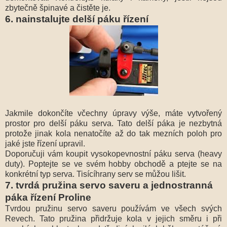
zbytečně špinavé a čistěte je.
6. nainstalujte delší páku řízení
Jakmile dokončíte včechny úpravy výše, máte vytvořený
prostor pro delší páku serva. Tato delší páka je nezbytná
protože jinak kola nenatočíte až do tak mezních poloh pro
jaké jste řízení upravil.
Doporučuji vám koupit vysokopevnostní páku serva (heavy
duty). Poptejte se ve svém hobby obchodě a ptejte se na
konkrétní typ serva. Tisícíhrany serv se můžou lišit.
7. tvrdá pružina servo saveru a jednostranná
páka řízení Proline
Tvrdou pružinu servo saveru používám ve všech svých
Revech. Tato pružina přidržuje kola v jejich směru i při