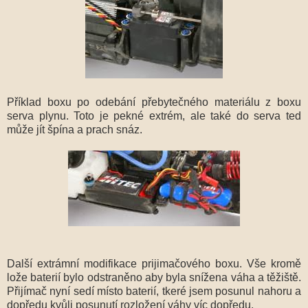
Příklad boxu po odebání přebytečného materiálu z boxu
serva plynu. Toto je pekné extrém, ale také do serva ted
může jít špína a prach snáz.
Další extrámní modifikace prijimačového boxu. Vše kromě
lože baterií bylo odstraněno aby byla snížena váha a těžiště.
Přijímač nyní sedí místo baterií, tkeré jsem posunul nahoru a
dopředu kvůli posunutí rozložení váhy víc dopředu.