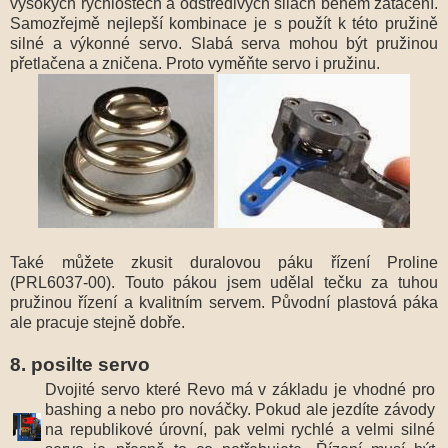
vysokých rychlostech a odstředivých silách během zatáčení.
Samozřejmě nejlepší kombinace je s použít k této pružině
silné a výkonné servo. Slabá serva mohou být pružinou
přetlačena a zničena. Proto vyměňte servo i pružinu.
Také můžete zkusit duralovou páku řízení Proline
(PRL6037-00). Touto pákou jsem udělal tečku za tuhou
pružinou řízení a kvalitním servem. Původní plastová páka
ale pracuje stejně dobře.
8. posilte servo
Dvojité servo které Revo má v základu je vhodné pro
bashing a nebo pro nováčky. Pokud ale jezdíte závody
na republikové úrovní, pak velmi rychlé a velmi silné