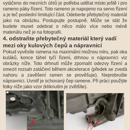
vytáčeno do mezních úhlů je potřeba udělat místo ještě i pro
rameno páky řízení. Toto rameno je napojeno na servo řízení
a je teč poslední limitující část. Odeberte přebytečný materiál
jako na obrázku. Postupujte postupně. Může se stát že
budete muset odebrat o něco málo více nebo méně
materiálu než je na fotografii.
4. odstraňte přebytečný materiál který vadí
mezi oky kulových čepů a nápravnicí
Pokud vyvěsíte ramena na maximální možnou míru, pak oka
kuláků, konce táhel tyčí řízení, drhnou o nápravnici viz
obrázky níže. Toto drhnutí může zpomalit odezvy řízení a
omezit rozsah zatáčení během akcelerace (předek se zvedá
nahoru a zavěšení ramen se prověšuje). Neprobrušte
nápravnici. Uvnitř je schovaný čep ramene. Při práci použijte
fotky níže jako vzor (kliknutím je zvětšíte).