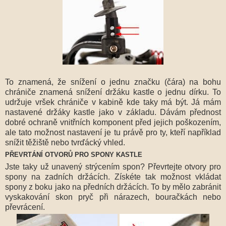
To znamená, že snížení o jednu značku (čára) na bohu
chrániče znamená snížení držáku kastle o jednu dírku. To
udržuje vršek chrániče v kabině kde taky má být. Já mám
nastavené držáky kastle jako v základu. Dávám přednost
dobré ochraně vnitřních komponent před jejich poškozením,
ale tato možnost nastavení je tu právě pro ty, kteří například
snížit těžiště nebo tvrďácký vhled.
PŘEVRTÁNÍ OTVORŮ PRO SPONY KASTLE
Jste taky už unavený strýcením spon? Převrtejte otvory pro
spony na zadních držácích. Získéte tak možnost vkládat
spony z boku jako na předních držácích. To by mělo zabránit
vyskakování skon pryč při nárazech, bouračkách nebo
převrácení.