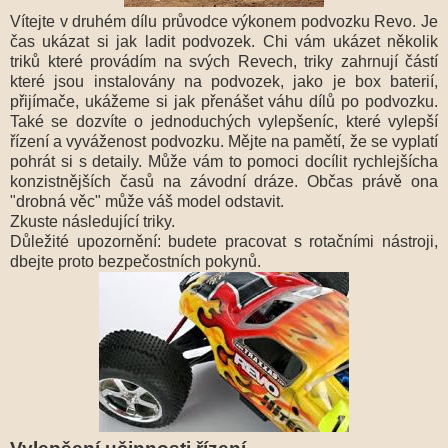
Vítejte v druhém dílu průvodce výkonem podvozku Revo. Je
čas ukázat si jak ladit podvozek. Chi vám ukázet několik
triků které provádím na svých Revech, triky zahrnují částí
které jsou instalovány na podvozek, jako je box baterií,
přijímače, ukážeme si jak přenášet váhu dílů po podvozku.
Také se dozvíte o jednoduchých vylepšeníc, které vylepší
řízení a vyváženost podvozku. Mějte na pamětí, že se vyplatí
pohrát si s detaily. Může vám to pomoci docílit rychlejšícha
konzistnějších časů na závodní dráze. Občas právě ona
"drobná věc" může váš model odstavit.
Zkuste následující triky.
Důležité upozornění: budete pracovat s rotačními nástroji,
dbejte proto bezpečostních pokynů.