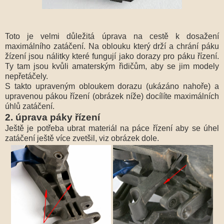
Toto je velmi důležitá úprava na cestě k dosažení
maximálního zatáčení. Na oblouku který drží a chrání páku
žízení jsou nálitky které fungují jako dorazy pro páku řízení.
Ty tam jsou kvůli amaterským řidičům, aby se jim modely
nepřetáčely.
S takto upraveným obloukem dorazu (ukázáno nahoře) a
upravenou pákou řízení (obrázek níže) docílíte maximálních
úhlů zatáčení.
2. úprava páky řízení
Ještě je potřeba ubrat materiál na páce řízení aby se úhel
zatáčení ještě více zvetšil, viz obrázek dole.