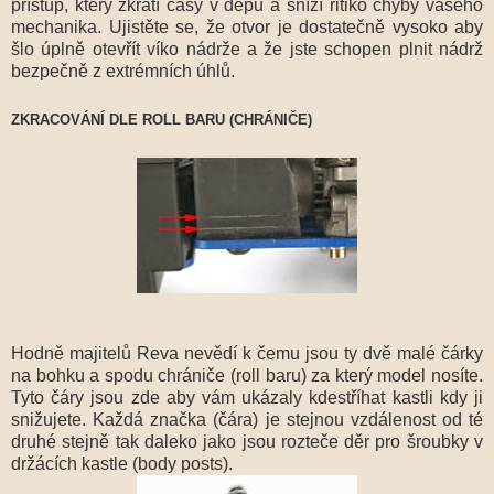
přístup, který zkrátí časy v depu a sníží ritiko chyby vašeho
mechanika. Ujistěte se, že otvor je dostatečně vysoko aby
šlo úplně otevřít víko nádrže a že jste schopen plnit nádrž
bezpečně z extrémních úhlů.
ZKRACOVÁNÍ DLE ROLL BARU (CHRÁNIČE)
Hodně majitelů Reva nevědí k čemu jsou ty dvě malé čárky
na bohku a spodu chrániče (roll baru) za který model nosíte.
Tyto čáry jsou zde aby vám ukázaly kdestříhat kastli kdy ji
snižujete. Každá značka (čára) je stejnou vzdálenost od té
druhé stejně tak daleko jako jsou rozteče děr pro šroubky v
držácích kastle (body posts).