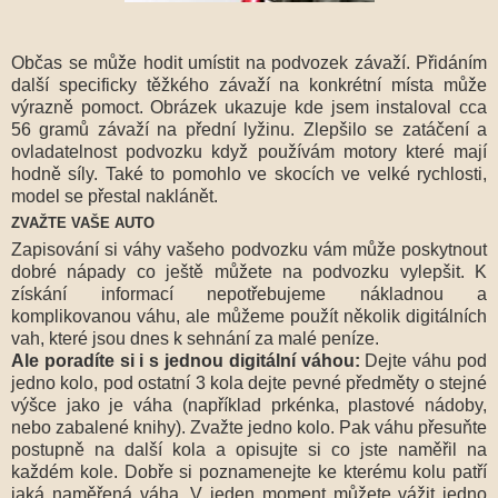
Občas se může hodit umístit na podvozek závaží. Přidáním
další specificky těžkého závaží na konkrétní místa může
výrazně pomoct. Obrázek ukazuje kde jsem instaloval cca
56 gramů závaží na přední lyžinu. Zlepšilo se zatáčení a
ovladatelnost podvozku když používám motory které mají
hodně síly. Také to pomohlo ve skocích ve velké rychlosti,
model se přestal naklánět.
ZVAŽTE VAŠE AUTO
Zapisování si váhy vašeho podvozku vám může poskytnout
dobré nápady co ještě můžete na podvozku vylepšit. K
získání informací nepotřebujeme nákladnou a
komplikovanou váhu, ale můžeme použít několik digitálních
vah, které jsou dnes k sehnání za malé peníze.
Ale poradíte si i s jednou digitální váhou:
Dejte váhu pod
jedno kolo, pod ostatní 3 kola dejte pevné předměty o stejné
výšce jako je váha (například prkénka, plastové nádoby,
nebo zabalené knihy). Zvažte jedno kolo. Pak váhu přesuňte
postupně na další kola a opisujte si co jste naměřil na
každém kole. Dobře si poznamenejte ke kterému kolu patří
jaká naměřená váha. V jeden moment můžete vážit jedno