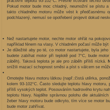
pracovní teplotu 93-102°C. Přesné lícování těchto dvo
Pokud motor bude moc chladný, neumožní se pístu a vá
takto chladného motoru může vést k předčasnému op
podchlazený, nemusí se opotřebení projevit dokud nesk
Než nastartujete motor, nechte motor ohřát na pokojovo
například fénem na vlasy. V chladném počasí může být 
Je důležité aby po té, co motor nastartujete, byla je
budete zabíhat motor při teplotě pod 7°C, bude motor
záběh). Taková teplota je ale pro záběh příliš nízká.
N
snížili mazací schopnost směsi a píst s válcem se můž
Omotejte hlavu motoru látkou (např.:čistá utěrka, pon
kolem 93-102°C. Často sledujte teplotu hlavy motoru,
příliš vysokých teplot. Posouváním hadrového krytu naho
teplotu hlavy. Najděte správnou polohu dle aktuálníc
žeber hlavy motoru bude odkryto, tím více se motor bu
bude motor zahřívat.