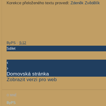
Korekce přeloženého textu provedl:
Zdeněk Zvědělík
ByPS
v
5:12
Sdílet
‹
›
Domovská stránka
Zobrazit verzi pro web
O MNĚ
ByPS