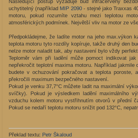
Následující postup vyžaduje buď infračervený bezd
uchytitelný (například
MIP 2090
- stejné jako Traxxas 40
motoru, pokud rozumíte vztahu mezi teplotou moto
atmosférických podmínek. Největší vliv na motor ze v
Předpokládejme, že ladíte motor na jeho max.výkon k
teplota motoru tyto rozdíly kopíruje, takže druhý den b
nelze motor naladit tak, aby nastavení bylo vždy perfekt
Teploměr vám při ladění může pomoct indikovat ja
nepřekročit teplotní maxima motoru. Například jakmile
budete v ochuzování pokračovat a teplota poroste, 
překročili maximum bezpečného nastavení.
Pokud je venku 37,7°C můžete ladit na maximální výkon
svíčky). Pokud je výsledkem ladění maximálního výk
vzduchu kolem motoru vystřihnutím otvorů v přední čá
Pokud se nedaří teplotu motoru snížit pod 132°C, nepat
Překlad textu:
Petr Škaloud