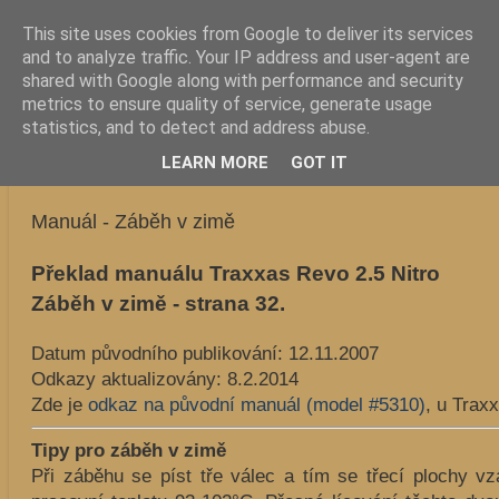
This site uses cookies from Google to deliver its services
ByPSův blog nejen o model
and to analyze traffic. Your IP address and user-agent are
shared with Google along with performance and security
metrics to ensure quality of service, generate usage
STRÁNKY
statistics, and to detect and address abuse.
▼
LEARN MORE
GOT IT
SOBOTA 8. ÚNORA 2014
Manuál - Záběh v zimě
Překlad manuálu Traxxas Revo 2.5 Nitro
Záběh v zimě - strana 32.
Datum původního publikování: 12.11.2007
Odkazy aktualizovány: 8.2.2014
Zde je
odkaz na původní manuál (model #5310)
, u Traxx
Tipy pro záběh v zimě
Při záběhu se píst tře válec a tím se třecí plochy v