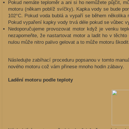
Pokud nemáte teploměr a ani si ho nemůžete půjčit, můž
motoru (někam poblíž svíčky). Kapka vody se bude pomalu
102°C. Pokud voda bublá a vypaří se během několika mál
Pokud vypaření kapky vody trvá déle pokud se vůbec vyp
Nedoporučujeme provozovat motor když je venku teplot
nezapomeňte, že nastartovat motor a ladit ho v těchto
nulou může nitro palivo gelovat a to může motoru škodit
Následujte zabíhací proceduru popsanou v tomto manuál
nového motoru což vám přinese mnoho hodin zábavy.
Ladění motoru podle teploty